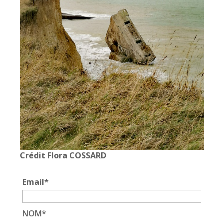
Pour 4 à 5 personnes
2 chambres
Salle d’eau vasque douche XL
Terrasse pergola
*Tarif indicatif TTC, hors frais, taxes de
séjour et tout autres frais en sus
Crédit Flora COSSARD
Email
*
Voir la disponibilité
NOM*