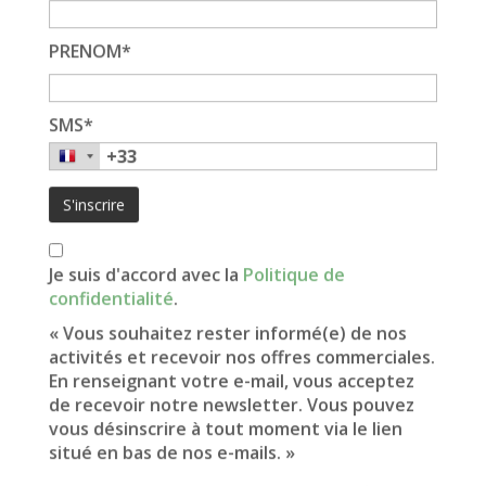
PRENOM*
Tarifs de Rentrée
du 29 août au 26 septembre
SMS*
763€
/semaine *
Pour 4 à 5 personnes
Je suis d'accord avec la
Politique de
confidentialité
.
Chambres parents avec lit 140x200 et
chambre avec 2 lits superposés et un lit
« Vous souhaitez rester informé(e) de nos
simple 80x200
activités et recevoir nos offres commerciales.
En renseignant votre e-mail, vous acceptez
de recevoir notre newsletter. Vous pouvez
Look contemporain
vous désinscrire à tout moment via le lien
situé en bas de nos e-mails. »
*Tarif indicatif TTC, hors frais, taxes de