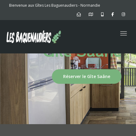
Bienvenue aux Gîtes Les Baguenaudiers - Normandie
Toggl
Gîte Saâne
Réserver le Gîte Saâne