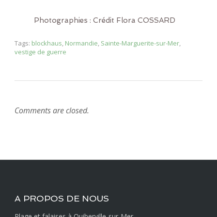
Photographies : Crédit Flora COSSARD
Tags:
blockhaus
,
Normandie
,
Sainte-Marguerite-sur-Mer
,
vestige de guerre
Comments are closed.
A PROPOS DE NOUS
Plage et falaises à Quiberville-sur-Mer.