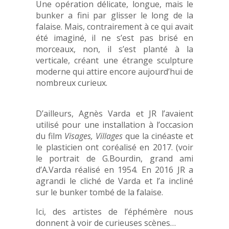
Une opération délicate, longue, mais le
bunker a fini par glisser le long de la
falaise. Mais, contrairement à ce qui avait
PRENOM*
été imaginé, il ne s’est pas brisé en
morceaux, non, il s’est planté à la
verticale, créant une étrange sculpture
SMS*
moderne qui attire encore aujourd’hui de
nombreux curieux.
D’ailleurs, Agnès Varda et JR l’avaient
utilisé pour une installation à l’occasion
du film
Visages, Villages
que la
cinéaste et
Je suis d'accord avec la
Politique de
le plasticien ont coréalisé en 2017. (voir
confidentialité
.
le portrait de G.Bourdin, grand ami
« Vous souhaitez rester informé(e) de nos
d’A.Varda réalisé en 1954. En 2016 JR a
activités et recevoir nos offres commerciales.
agrandi le cliché de Varda et l’a incliné
En renseignant votre e-mail, vous acceptez
sur le bunker tombé de la falaise.
de recevoir notre newsletter. Vous pouvez
vous désinscrire à tout moment via le lien
Ici, des artistes de l’éphémère nous
situé en bas de nos e-mails. »
donnent à voir de curieuses scènes…