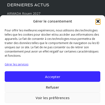
DERNIERES ACTUS
ARMADA Rouen 2027
JUIN le mois du Lin
Gérer le consentement
Sainte-Marguerite : comment est tombé le blockhaus ?
Pour offrir les meilleures expériences, nous utilisons des technologies
Les huîtres normandes spéciales Verneuil…
telles que les cookies pour stocker et/ou accéder aux informations des
appareils. Le fait de consentir à ces technologies nous permettra de
La pêche locale de Quiberville
traiter des données telles que le comportement de navigation ou les ID
uniques sur ce site. Le fait de ne pas consentir ou de retirer son
consentement peut avoir un effet négatif sur certaines caractéristiques
et fonctions.
RESTONS CONNECTÉS
Gérer les services
Accepter
Refuser
Voir les préférences
Gîtes Les Baguenaudiers ©Copyright 2026
-
Propulsé par
ABCD-Digital