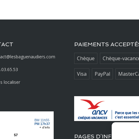
TACT
PAIEMENTS ACCEPTÉ
tact@lesbaguenaudiers.com
Chèque
Chèque-vacanc
.03.65.53
Visa
PayPal
MasterC
 localiser
PAGES D’INFORMATI