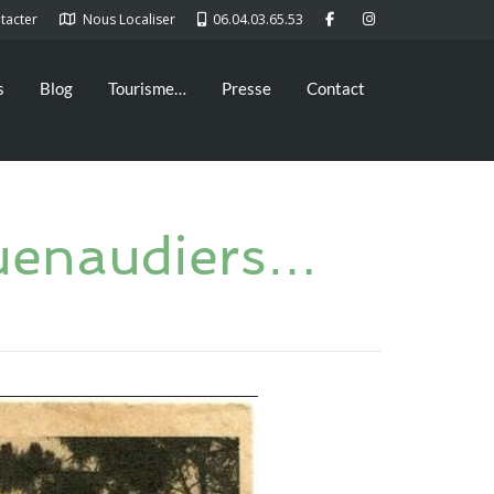
tacter
Nous Localiser
06.04.03.65.53
s
Blog
Tourisme…
Presse
Contact
guenaudiers…