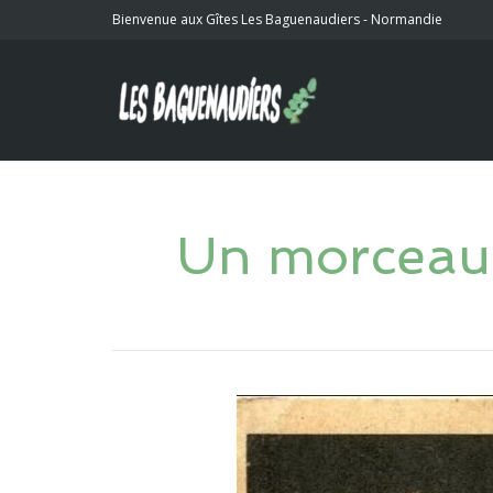
Bienvenue aux Gîtes Les Baguenaudiers - Normandie
Un morceau 