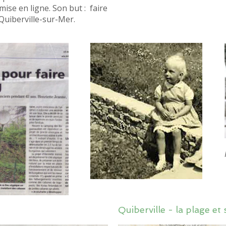
ise en ligne. Son but : faire
 Quiberville-sur-Mer.
olitique de confidentialité
.
Quiberville - la plage et
informé(e) de nos activités et recevoir nos offres commer
ptez de recevoir notre newsletter. Vous pouvez vous dés