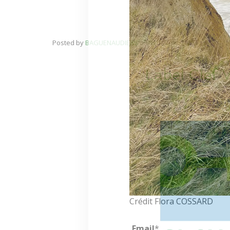
Posted by
BAGUENAUDIERS
on
12 février 2025
Label Clef 
Crédit Flora COSSARD
Email
*