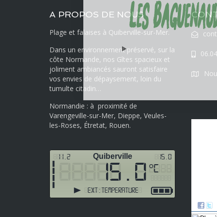
A PROPOS DE NOUS
CON
Plage et falaises à Quiberville-sur-Mer.
con
Dans un environnement préservé, sur la
06.04
côte Normande, nos Gîtes spacieux et
joliment ambiancés sauront satisfaire
Nous
vos envies de dépaysement, loin du
tumulte citadin…
Normandie : à proximité de
Varengeville-sur-Mer, Dieppe, Veules-
les-Roses, Étretat, Rouen.