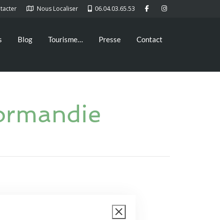
tacter
Nous Localiser
06.04.03.65.53
s
Blog
Tourisme…
Presse
Contact
Normandie