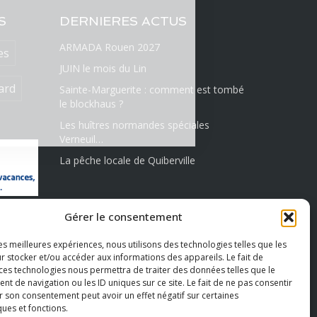
S
DERNIERES ACTUS
ARMADA Rouen 2027
es
JUIN le mois du Lin
ard
Sainte-Marguerite : comment est tombé
le blockhaus ?
Les huîtres normandes spéciales
Verneuil…
La pêche locale de Quiberville
RESTONS CONNECTÉS
Gérer le consentement
ONS
les meilleures expériences, nous utilisons des technologies telles que les
r stocker et/ou accéder aux informations des appareils. Le fait de
 ces technologies nous permettra de traiter des données telles que le
 de navigation ou les ID uniques sur ce site. Le fait de ne pas consentir
r son consentement peut avoir un effet négatif sur certaines
ques et fonctions.