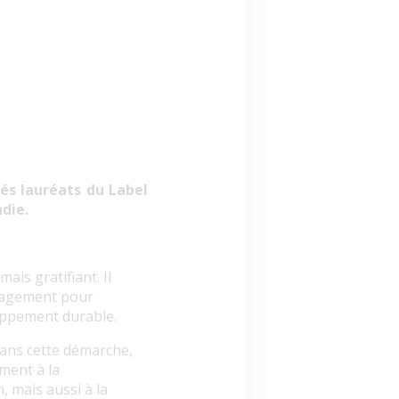
s lauréats du Label
die.
ais gratifiant. Il
gagement pour
oppement durable.
dans cette démarche,
ment à la
, mais aussi à la