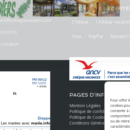
TACT
PAIEMENTS ACCEPTÉ
tact@lesbaguenaudiers.com
Chèque
Chèque-vacanc
.03.65.53
Visa
PayPal
MasterC
 localiser
PAGES D’INFORMATI
Pour offrir 
Mention Légales
cookies pou
consentir à
Politique de confidentialité
comportement
Politique de Cookies
ou de retire
Conditions Générales de Vente
caractéristi