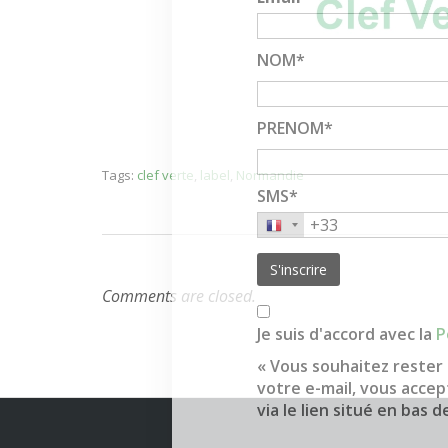
NOM*
PRENOM*
Tags:
clef verte
,
label
,
Normandie
SMS*
Comments are closed.
Je suis d'accord avec la
P
« Vous souhaitez rester 
votre e-mail, vous acce
via le lien situé en bas d