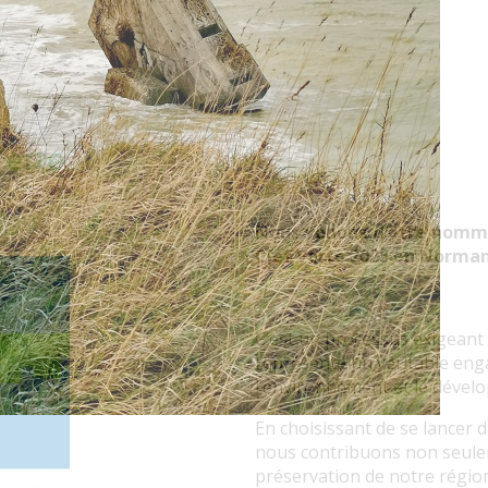
Verte
N
ous venons d’être nommé
Clef Verte 2025 en Norman
C’est un processus exigeant m
représente un véritable en
l’environnement et le dével
En choisissant de se lancer 
nous contribuons non seule
préservation de notre région