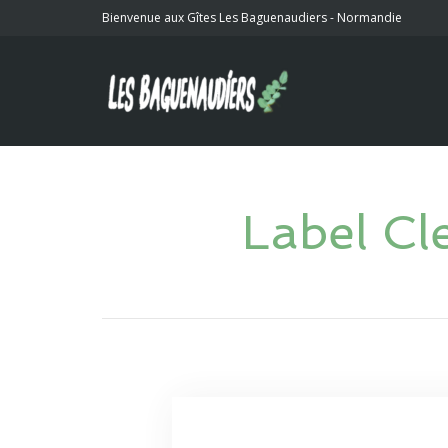
Bienvenue aux Gîtes Les Baguenaudiers - Normandie
Label Cl