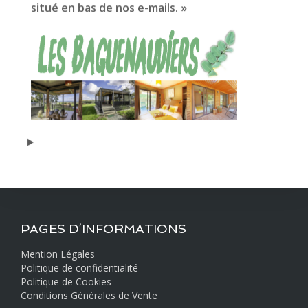
situé en bas de nos e-mails. »
Chèque
Chèque-vacances
Visa
PayPal
MasterCard
PAGES D’INFORMATIONS
Mention Légales
Politique de confidentialité
Politique de Cookies
Conditions Générales de Vente