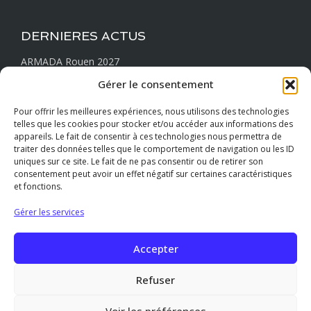
DERNIERES ACTUS
ARMADA Rouen 2027
JUIN le mois du Lin
Gérer le consentement
Sainte-Marguerite : comment est tombé le blockhaus ?
Pour offrir les meilleures expériences, nous utilisons des technologies
Les huîtres normandes spéciales Verneuil…
telles que les cookies pour stocker et/ou accéder aux informations des
appareils. Le fait de consentir à ces technologies nous permettra de
La pêche locale de Quiberville
traiter des données telles que le comportement de navigation ou les ID
uniques sur ce site. Le fait de ne pas consentir ou de retirer son
consentement peut avoir un effet négatif sur certaines caractéristiques
et fonctions.
RESTONS CONNECTÉS
Gérer les services
Accepter
Refuser
Voir les préférences