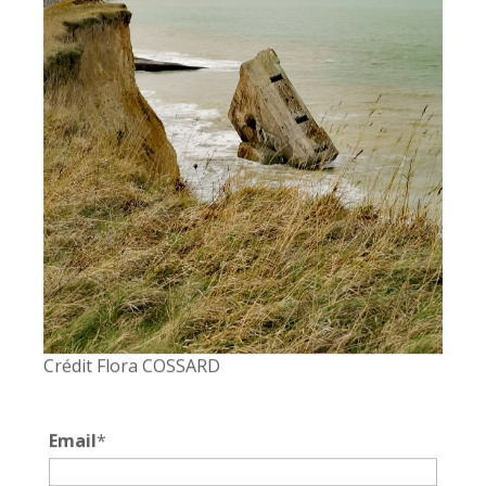
Plage et falaises à Quiberville-sur-Mer.
Dans un environnement préservé, sur la côte Normande,
nos Gîtes spacieux et joliment ambiancés sauront satisfaire
vos envies de dépaysement, loin du tumulte citadin…
Normandie : à proximité de Varengeville-sur-Mer, Dieppe,
Veules-les-Roses, Étretat, Rouen.
Crédit Flora COSSARD
CONTACT
Email
*
contact@lesbaguenaudiers.com